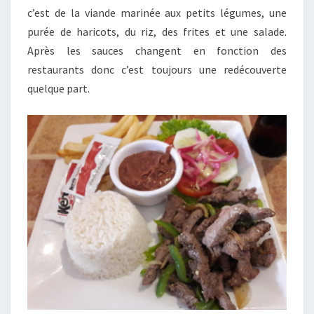
A
c’est de la viande marinée aux petits légumes, une
G
purée de haricots, du riz, des frites et une salade.
U
Après les sauces changent en fonction des
A
restaurants donc c’est toujours une redécouverte
Y
quelque part.
E
N
N
E