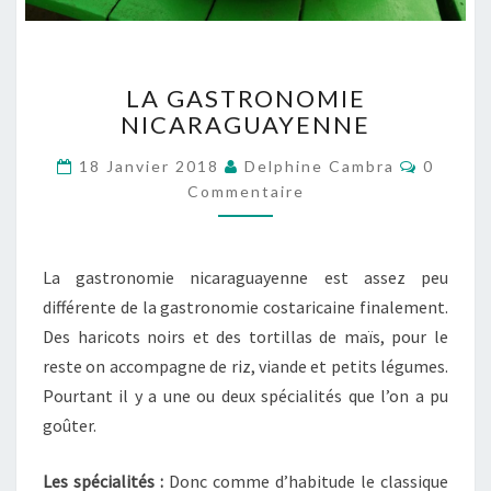
L
LA GASTRONOMIE
A
NICARAGUAYENNE
G
A
C
18 Janvier 2018
Delphine Cambra
0
S
O
Commentaire
T
M
M
R
E
O
N
T
N
La gastronomie nicaraguayenne est assez peu
A
O
I
différente de la gastronomie costaricaine finalement.
R
M
E
Des haricots noirs et des tortillas de maïs, pour le
I
S
E
reste on accompagne de riz, viande et petits légumes.
N
Pourtant il y a une ou deux spécialités que l’on a pu
I
goûter.
C
A
Les spécialités :
Donc comme d’habitude le classique
R