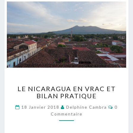
L
LE NICARAGUA EN VRAC ET
E
BILAN PRATIQUE
N
I
C
18 Janvier 2018
Delphine Cambra
0
C
O
Commentaire
A
M
M
R
E
A
N
T