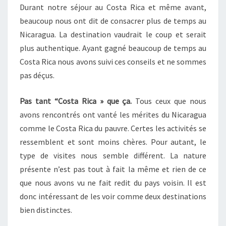
G
Durant notre séjour au Costa Rica et même avant,
A
U
I
beaucoup nous ont dit de consacrer plus de temps au
R
A
E
Nicaragua. La destination vaudrait le coup et serait
E
S
N
plus authentique. Ayant gagné beaucoup de temps au
V
Costa Rica nous avons suivi ces conseils et ne sommes
R
pas déçus.
A
C
Pas tant “Costa Rica » que ça.
Tous ceux que nous
E
T
avons rencontrés ont vanté les mérites du Nicaragua
B
comme le Costa Rica du pauvre. Certes les activités se
I
ressemblent et sont moins chères. Pour autant, le
L
type de visites nous semble différent. La nature
A
présente n’est pas tout à fait la même et rien de ce
N
P
que nous avons vu ne fait redit du pays voisin. Il est
R
donc intéressant de les voir comme deux destinations
A
bien distinctes.
T
I