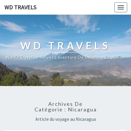
WD TRAVELS
Toggl
navig
WD TRAVELS
WorlD Travels – Suivez L'aventure De Delphine Et William
Archives De
Catégorie : Nicaragua
Article du voyage au Nicaragua