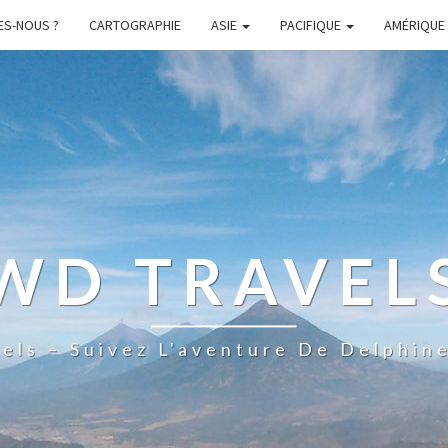
ES-NOUS ?
CARTOGRAPHIE
ASIE
PACIFIQUE
AMÉRIQUE
WD TRAVEL
els – Suivez L'aventure De Delphine