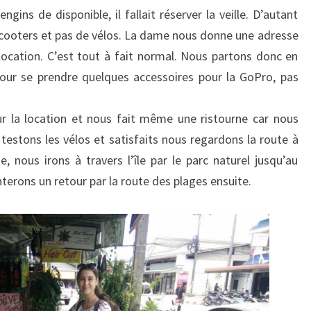
É
gins de disponible, il fallait réserver la veille. D’autant
L
 scooters et pas de vélos. La dame nous donne une adresse
O
a location. C’est tout à fait normal. Nous partons donc en
À
 pour se prendre quelques accessoires pour la GoPro, pas
T
R
A
ur la location et nous fait même une ristourne car nous
V
testons les vélos et satisfaits nous regardons la route à
E
e, nous irons à travers l’île par le parc naturel jusqu’au
R
terons un retour par la route des plages ensuite.
S
K
O
P
H
A
N
G