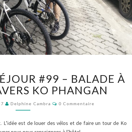
J
ÉJOUR #99 – BALADE À
O
U
AVERS KO PHANGAN
R
N
C
17
Delphine Cambra
0 Commentaire
A
O
M
L
M
E
D
. L’idée est de louer des vélos et de faire un tour de Ko
N
E
T
uner nous nous renseignons à l’hôtel.