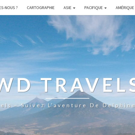
ES-NOUS ?
CARTOGRAPHIE
ASIE
PACIFIQUE
AMÉRIQUE
WD TRAVEL
els – Suivez L'aventure De Delphine