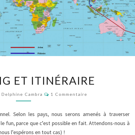
P
G ET ITINÉRAIRE
L
A
C
Delphine Cambra
N
1 Commentaire
O
N
M
M
I
E
ionnel. Selon les pays, nous serons amenés à traverser
N
N
T
le fun, parce que c’est possible en fait. Attendons-nous à
G
A
I
nous l’espérons en tout cas) !
E
R