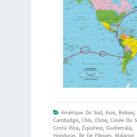
Amérique Du Sud
,
Asie
,
Bolivie
,
Cambodge
,
Chili
,
Chine
,
Corée Du 
Costa Rica
,
Équateur
,
Guatemala
,
Honduras
,
Île De Pâques
,
Malaisie
,