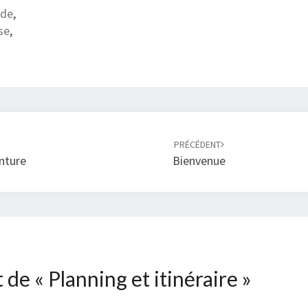
nde
,
se
,
PRÉCÉDENT
nture
Bienvenue
t de «
Planning et itinéraire
»