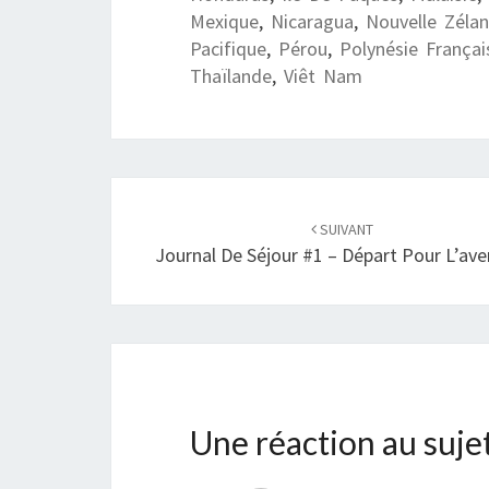
Mexique
,
Nicaragua
,
Nouvelle Zéla
Pacifique
,
Pérou
,
Polynésie Françai
Thaïlande
,
Viêt Nam
Navigation
SUIVANT
d'article
Journal De Séjour #1 – Départ Pour L’ave
Une réaction au suje