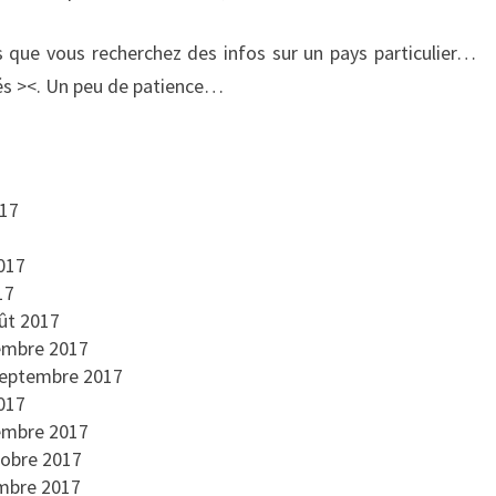
E
T
S
I
 que vous recherchez des infos sur un pays particulier…
T
és ><. Un peu de patience…
I
N
É
R
017
A
I
2017
R
17
E
oût 2017
tembre 2017
septembre 2017
017
tembre 2017
tobre 2017
embre 2017